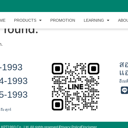
ME
PRODUCTS
PROMOTION
LEARNING
ABO
 found.
n.
สอ
-1993
แ
4-1993
อีเมล
5-1993
 ถึง ศุกร์
KPT1993 Co., Ltd. All rights reserved.
Privacy Policy
Disclamer