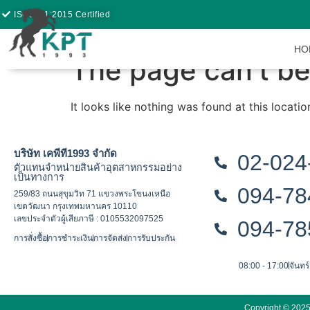
ISO9001:2015 Certified
HO
The page can’t be
It looks like nothing was found at this locatio
บริษัท เคพีที1993 จำกัด
02-024
ตัวแทนจำหน่ายสินค้าอุตสาหกรรมอย่าง
เป็นทางการ
094-78
259/83 ถนนสุขุมวิท 71 แขวงพระโขนงเหนือ
เขตวัฒนา กรุงเทพมหานคร 10110
เลขประจำตัวผู้เสียภาษี : 0105532097525
094-78
การสั่งซื้อ
การชำระเงิน
การจัดส่ง
การรับประกัน
08:00 - 17:00
จันทร์
Copyright © 2025 