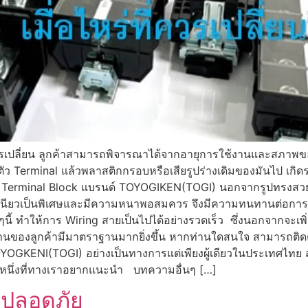
ี่ควรเปลี่ยน ลูกค้าสามารถพิจารณาได้จากอายุการใช้งานและสภาพขอ
ว Terminal แล้วพลาสติกกรอบหรือเสียรูปร่างเดิมของมันไป เกิดรอยไ
หรับ Terminal Block แบรนด์ TOYOGIKEN(TOGI) นอกจากรูปทรงสว
ี่เหนียวเป็นพิเศษและมีความหนาพอสมควร จึงมีความทนทานต่อการใช้
็กๆนี้ ทำให้การ Wiring สายเป็นไปได้อย่างรวดเร็ว ซึ่งนอกจากจะ
ของลูกค้ามีมาตราฐานมากยิ่งขึ้น หากท่านใดสนใจ สามารถติดต่อเข้
TOYOGKENI(TOGI) อย่างเป็นทางการแต่เพียงผู้เดียวในประเทศไทย
ลือกหนึ่งที่ทางเราอยากแนะนำ บทความอื่นๆ […]
มปลอดภัย